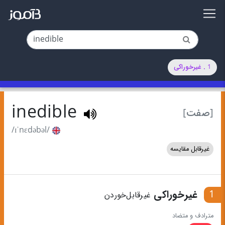
1 . غیرخوراکی
inedible
[صفت]
/ɪˈnɛdəbəl/
غیرقابل مقایسه
1
غیرخوراکی
غیرقابل‌خوردن
مترادف و متضاد