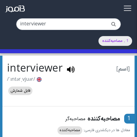
1 . مصاحبه‌کننده
interviewer
[اسم]
/ˈɪntərˌvjuər/
قابل شمارش
1
مصاحبه‌کننده
مصاحبه‌گر
معادل ها در دیکشنری فارسی:
مصاحبه‌کننده