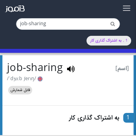
1 . به اشتراک گذاری کار
job-sharing
[اسم]
/ˈdʒɑːb ʃerɪŋ/
قابل شمارش
1
به اشتراک گذاری کار