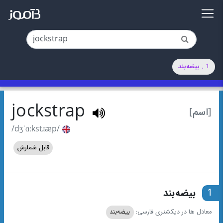
1 . بیضه‌بند
jockstrap
[اسم]
/dʒˈɑːkstɹæp/
قابل شمارش
1
بیضه‌بند
معادل ها در دیکشنری فارسی:
بیضه‌بند