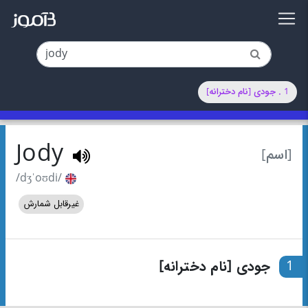
1 . جودی [نام دخترانه]
Jody
[اسم]
/dʒˈoʊdi/
غیرقابل شمارش
1
جودی [نام دخترانه]