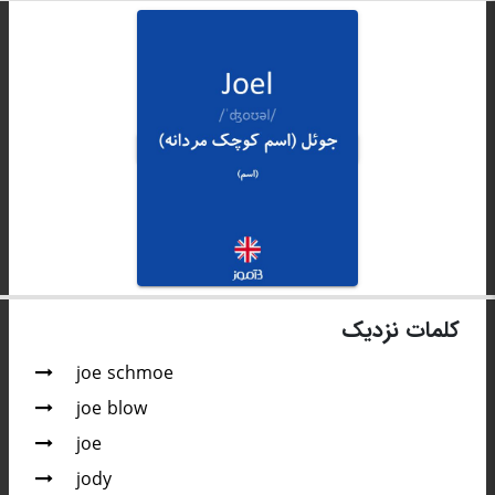
کلمات نزدیک
joe schmoe
joe blow
joe
jody