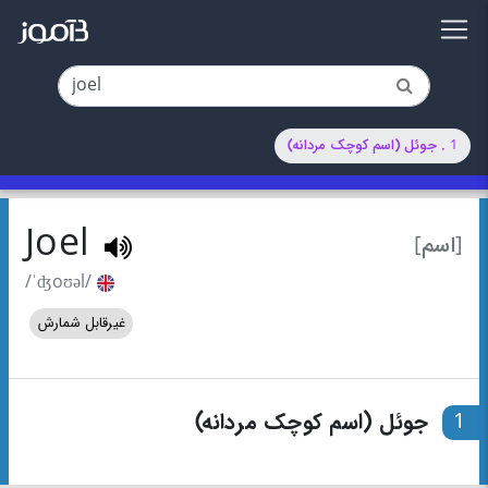
1 . جوئل (اسم کوچک مردانه)
Joel
[اسم]
/ˈʤoʊəl/
غیرقابل شمارش
1
جوئل (اسم کوچک مردانه)