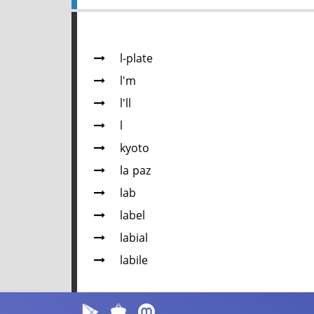
l-plate
l'm
l'll
l
kyoto
la paz
lab
label
labial
labile