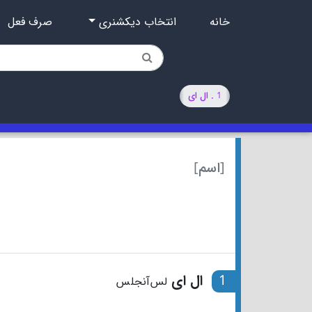
خانه
انتخاب دیکشنری
صرف فعل
1 . ال ای
[اسم]
1
ال ای
لس‌آنجلس