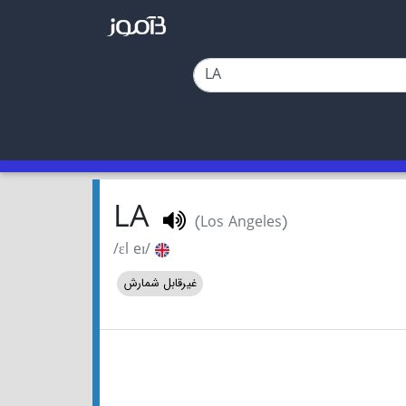
LA
(Los Angeles)
/ɛl eɪ/
غیرقابل شمارش