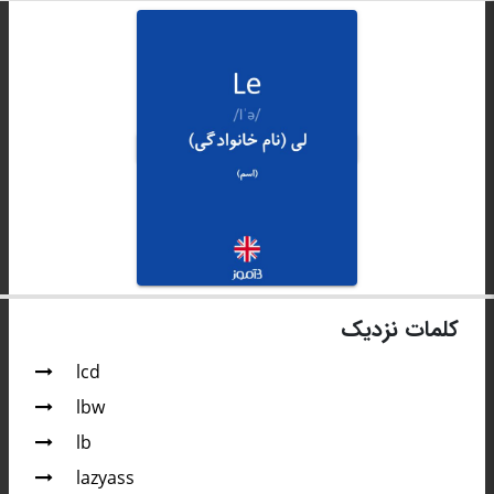
کلمات نزدیک
lcd
lbw
lb
lazyass