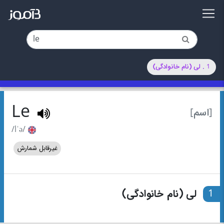
1 . لی (نام خانوادگی)
Le
[اسم]
/lˈə/
غیرقابل شمارش
1
لی (نام خانوادگی)