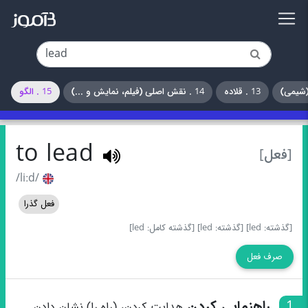
13 . قلاده
14 . نقش اصلی (فیلم، نمایش و ...)
15 . الگو
to lead
[فعل]
/liːd/
فعل گذرا
[گذشته: led]
[گذشته: led]
[گذشته کامل: led]
صرف فعل
1
راهنمایی کردن
هدایت کردن، (راه را) نشان دادن