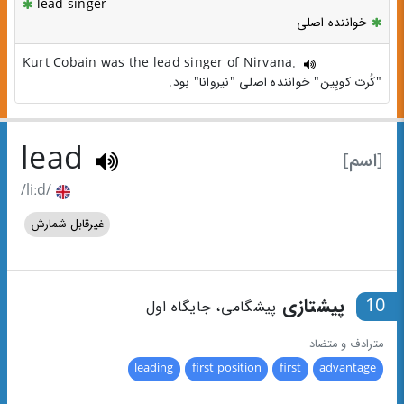
lead singer
خواننده اصلی
Kurt Cobain was the lead singer of Nirvana.
"کُرت کوبِین" خواننده اصلی "نیروانا" بود.
lead
[اسم]
/liːd/
غیرقابل شمارش
10
پیشتازی
پیشگامی، جایگاه اول
مترادف و متضاد
leading
first position
first
advantage