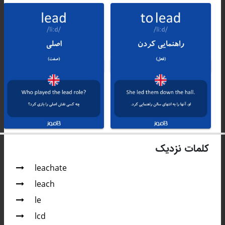
کلمات نزدیک
leachate
leach
le
lcd