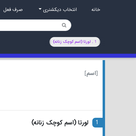
خانه
انتخاب دیکشنری
صرف فعل
1 . لورتا (اسم کوچک زنانه)
[اسم]
1
لورتا (اسم کوچک زنانه)