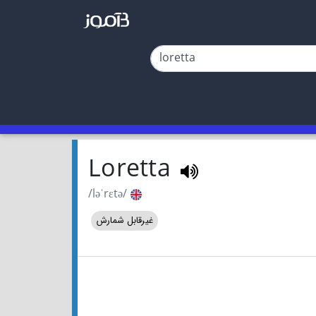
Loretta
/ləˈrɛtə/
غیرقابل شمارش