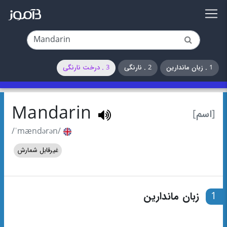
1 . زبان ماندارین
2 . نارنگی
3 . درخت نارنگی
Mandarin
[اسم]
/ˈmændərən/
غیرقابل شمارش
1
زبان ماندارین