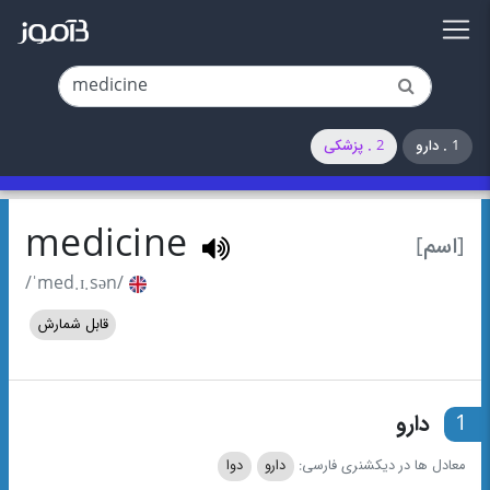
1 . دارو
2 . پزشکی
medicine
[اسم]
/ˈmed.ɪ.sən/
قابل شمارش
1
دارو
معادل ها در دیکشنری فارسی:
دارو
دوا