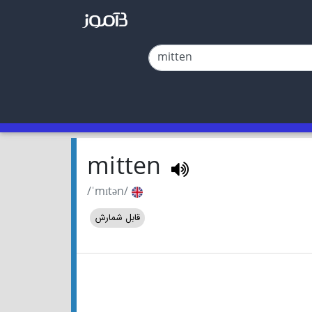
mitten
/ˈmɪtən/
قابل شمارش