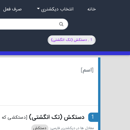
خانه
انتخاب دیکشنری
صرف فعل
1 . دستکش (تک انگشتی)
[اسم]
1
دستکش (تک انگشتی)
[دستکشی که ی
معادل ها در دیکشنری فارسی:
دستکش