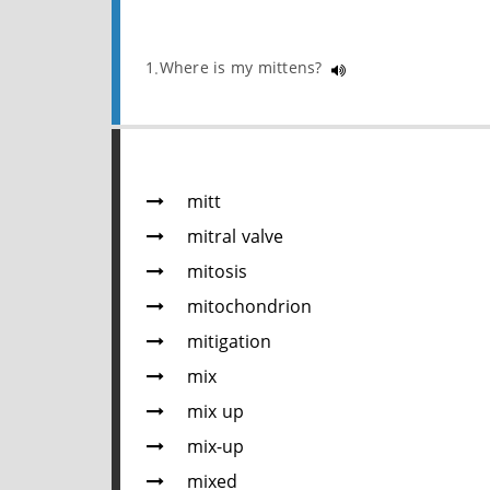
1.Where is my mittens?
mitt
mitral valve
mitosis
mitochondrion
mitigation
mix
mix up
mix-up
mixed