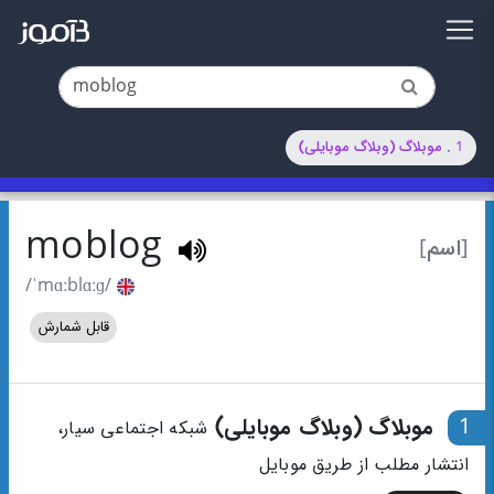
1 . موبلاگ (وبلاگ موبایلی)
moblog
[اسم]
/ˈmɑːblɑːɡ/
قابل شمارش
1
موبلاگ (وبلاگ موبایلی)
شبکه اجتماعی سیار،
انتشار مطلب از طریق موبایل