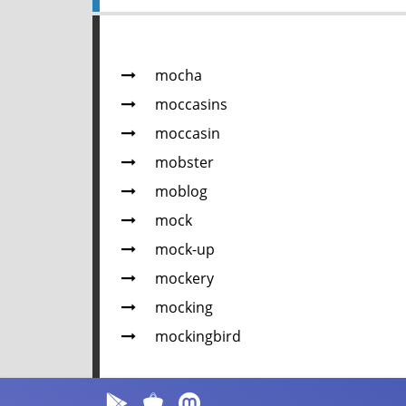
mocha
moccasins
moccasin
mobster
moblog
mock
mock-up
mockery
mocking
mockingbird