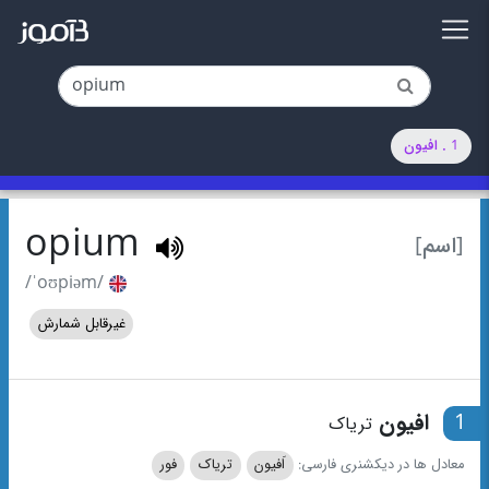
1 . افیون
opium
[اسم]
/ˈoʊpiəm/
غیرقابل شمارش
1
افیون
تریاک
معادل ها در دیکشنری فارسی:
اَفیون
تریاک
فور