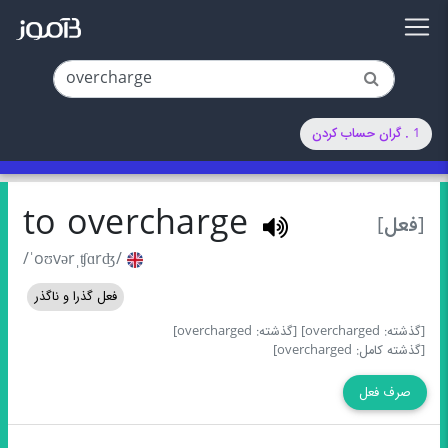
1 . گران حساب کردن
to overcharge
[فعل]
/ˈoʊvərˌʧɑrʤ/
فعل گذرا و ناگذر
[گذشته: overcharged]
[گذشته: overcharged]
[گذشته کامل: overcharged]
صرف فعل