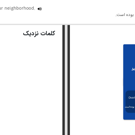
our neighborhood.
کلمات نزدیک