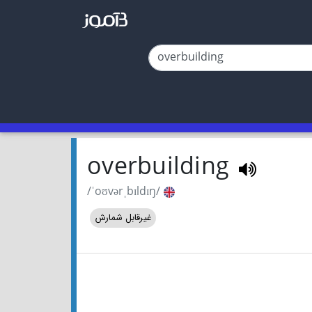
overbuilding
/ˈoʊvərˌbɪldɪŋ/
غیرقابل شمارش