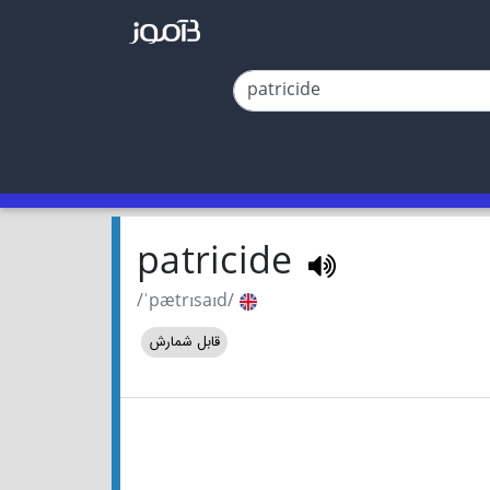
patricide
/ˈpætrɪsaɪd/
قابل شمارش