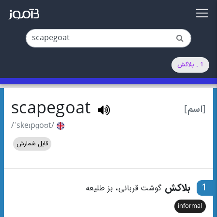
1 . بلاکش
scapegoat
[اسم]
/ˈskeɪpɡoʊt/
قابل شمارش
1
بلاکش
گوشت قربانی، بز طلیعه
informal