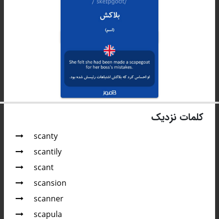
کلمات نزدیک
scanty
scantily
scant
scansion
scanner
scapula