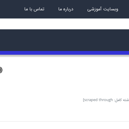
وبسایت آموزشی
درباره ما
تماس با ما
کامل: scraped through]