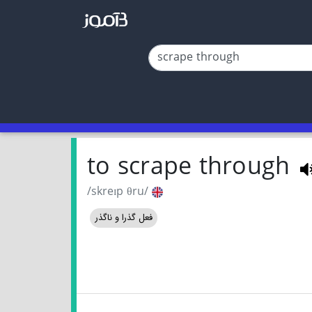
to scrape through
/skreɪp θru/
فعل گذرا و ناگذر