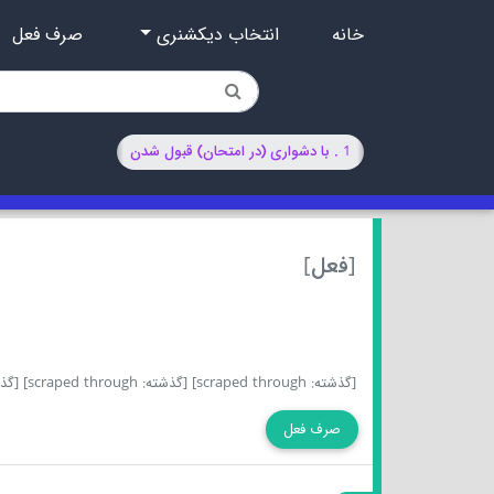
خانه
انتخاب دیکشنری
صرف فعل
1 . با دشواری (در امتحان) قبول شدن
[فعل]
[گذشته: scraped through]
[گذشته: scraped through]
[گذشته 
صرف فعل