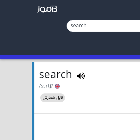
search
/sɜrtʃ/
قابل شمارش