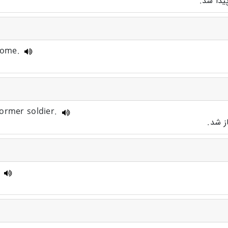
دا شد.
 home.
former soldier.
ز شد.
.