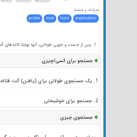
مترادف و متضاد
probe
look
hunt
exploration
1. پس از جست و جویی طولانی، آنها نهایتا کاغذهای گمشده را یافتند.
جستجو برای کسی/چیزی
1. یک جستجوی طولانی برای (یافتن) آلت قتاله
2. جستجو برای خوشبختی
جستجوی چیزی