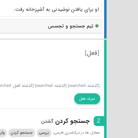
او برای یافتن نوشیدنی به آشپزخانه رفت.
تیم جستجو و تجسس
[فعل]
[گذشته: searched]
[گذشته: searched]
[گذشته کامل: searched]
صرف فعل
2
جستجو کردن
گشتن
معادل ها در دیکشنری فارسی:
بررسی
جستجو کردن
وار