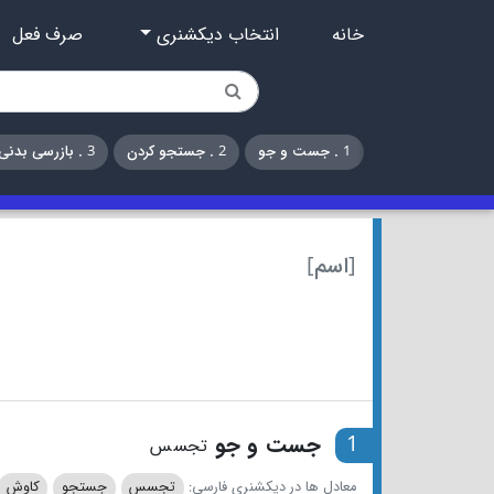
خانه
انتخاب دیکشنری
صرف فعل
1 . جست و جو
2 . جستجو کردن
3 . بازرسی بدنی کردن
[اسم]
1
جست و جو
تجسس
معادل ها در دیکشنری فارسی:
تجسس
جستجو
کاوش