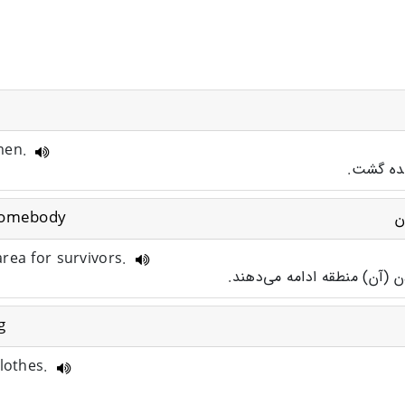
 men.
شده گشت.
/somebody
ن
rea for survivors.
ن (آن) منطقه ادامه می‌دهند.
g
clothes.