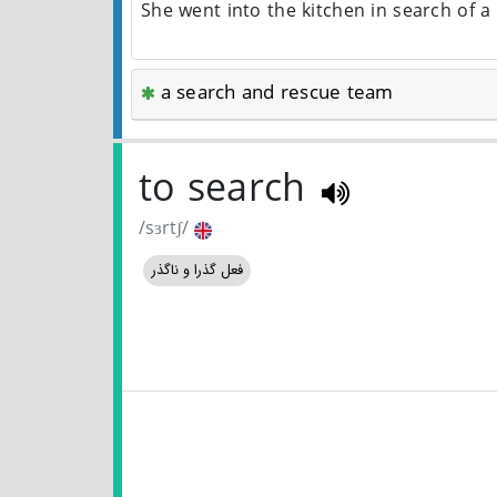
She went into the kitchen in search of a
a search and rescue team
to search
/sɜrtʃ/
فعل گذرا و ناگذر