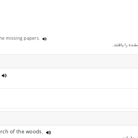
 the missing papers.
n
arch of the woods.