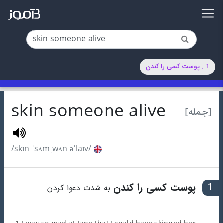
1 . پوست کسی را کندن
skin someone alive
[جمله]
/skɪn ˈsʌmˌwʌn əˈlaɪv/
1
پوست کسی را کندن
به شدت دعوا کردن