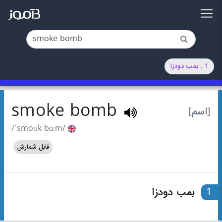
1 . بمب دودزا
smoke bomb
[اسم]
/ˈsmoʊk bɑːm/
قابل شمارش
1
بمب دودزا