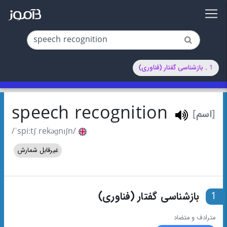
1 . بازشناسی گفتار (فناوری)
speech recognition
[اسم]
/ˈspiːtʃ rekəɡnɪʃn/
غیرقابل شمارش
1
بازشناسی گفتار (فناوری)
مترادف و متضاد