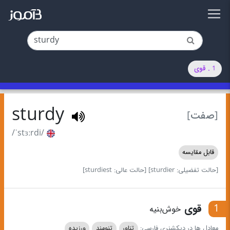
1 . قوی
sturdy
[صفت]
/ˈstɜːrdi/
قابل مقایسه
[حالت تفضیلی: sturdier]
[حالت عالی: sturdiest]
1
قوی
خوش‌بنیه
معادل ها در دیکشنری فارسی:
تناور
تنومند
ورزیده