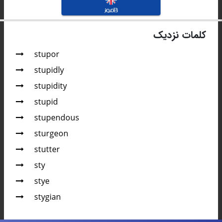
کلمات نزدیک
stupor
stupidly
stupidity
stupid
stupendous
sturgeon
stutter
sty
stye
stygian