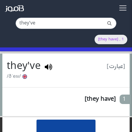
1 . [they have]
they've
[عبارت]
/ðˈeɪv/
[they have]
1