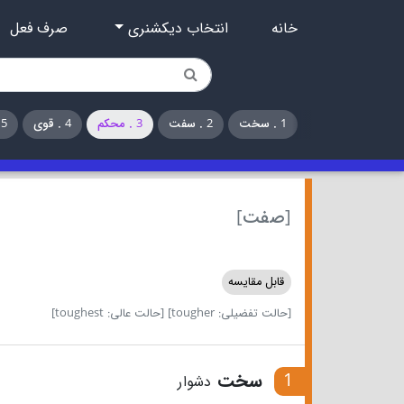
خانه
انتخاب دیکشنری
صرف فعل
1 . سخت
2 . سفت
3 . محکم
4 . قوی
5 . سخت‌گیر
[صفت]
قابل مقایسه
[حالت تفضیلی: tougher]
[حالت عالی: toughest]
1
سخت
دشوار