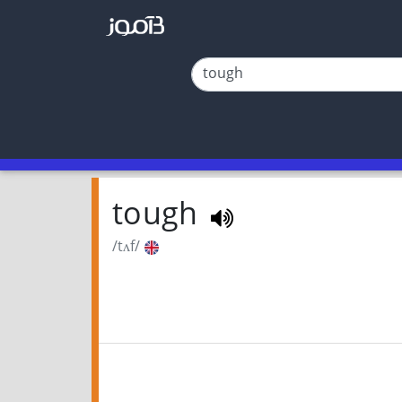
tough
/tʌf/