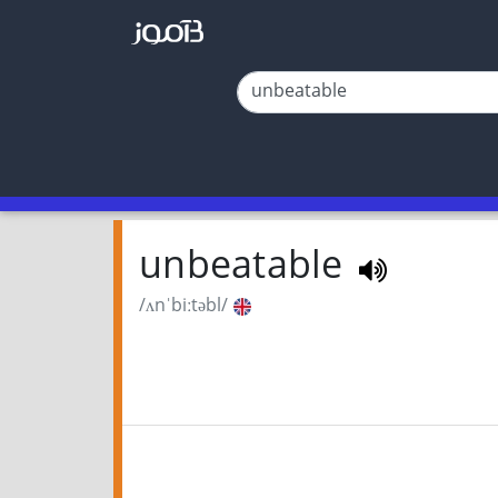
unbeatable
/ʌnˈbiːtəbl/