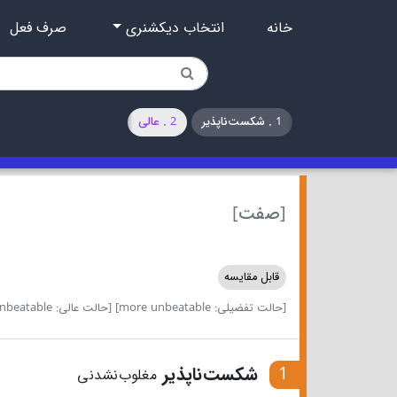
خانه
انتخاب دیکشنری
صرف فعل
1 . شکست‌ناپذیر
2 . عالی
[صفت]
قابل مقایسه
[حالت تفضیلی: more unbeatable]
[حالت عالی: most unbeatable]
1
شکست‌ناپذیر
مغلوب‌نشدنی