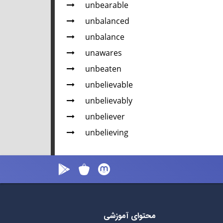
unbearable
unbalanced
unbalance
unawares
unbeaten
unbelievable
unbelievably
unbeliever
unbelieving
محتوای آموزشی