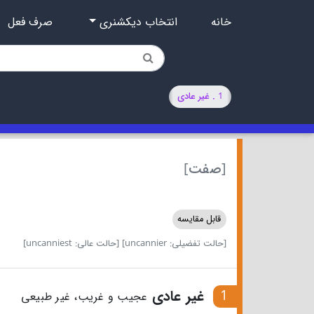
خانه
انتخاب دیکشنری
صرف فعل
1 . غیر عادی
[صفت]
قابل مقایسه
[حالت تفضیلی: uncannier]
[حالت عالی: uncanniest]
1
غیر عادی
عجیب و غریب، غیر طبیعی