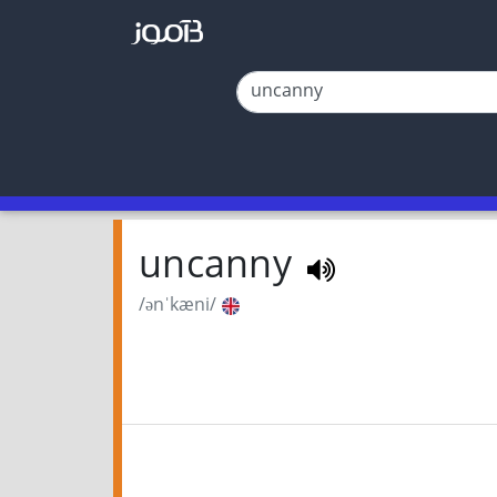
uncanny
/ənˈkæni/