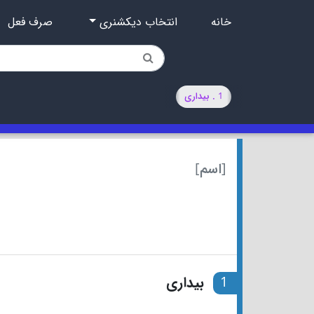
خانه
انتخاب دیکشنری
صرف فعل
1 . بیداری
[اسم]
1
بیداری