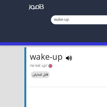
wake-up
/wˈeɪkˈʌp/
قابل شمارش