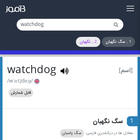
1 . سگ نگهبان
2 . نگهبان
watchdog
[اسم]
/wˈɑːtʃdɑːɡ/
قابل شمارش
1
سگ نگهبان
معادل ها در دیکشنری فارسی:
سگ پاسبان