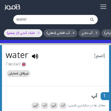
3 . آب دادن
4 . آب افتادن (دهان)
5 . اشک آمدن (از چشم)
water
[اسم]
/ˈwɔːtər/
غیرقابل شمارش
1
آب
معادل ها در دیکشنری فارسی:
آب
آبی
آب
آبی