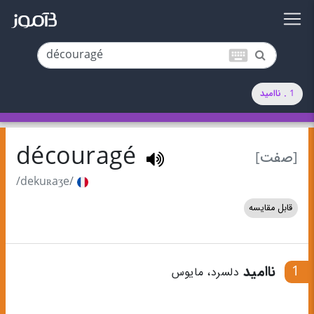
keyboard
1 . ناامید
découragé
[صفت]
/dekuʀaʒe/
قابل مقایسه
1
ناامید
دلسرد، مایوس