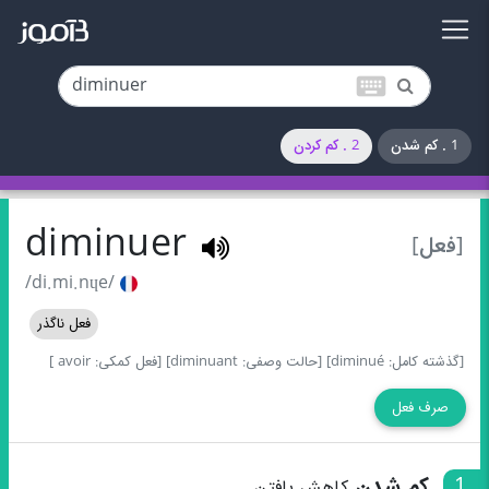
keyboard
1 . کم شدن
2 . کم کردن
diminuer
[فعل]
/di.mi.nɥe/
فعل ناگذر
[گذشته کامل: diminué]
[حالت وصفی: diminuant]
[فعل کمکی: avoir ]
صرف فعل
1
کم شدن
کاهش یافتن