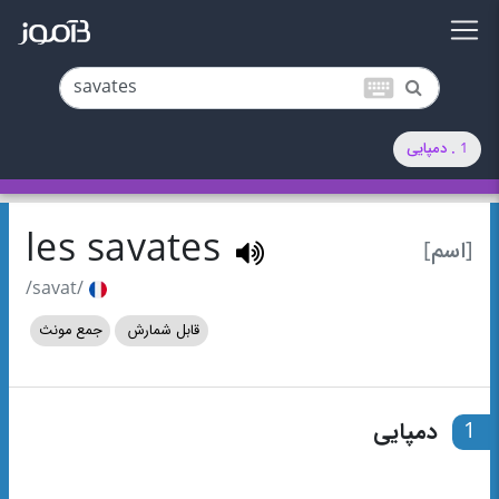
keyboard
1 . دمپایی
les savates
[اسم]
/savat/
قابل شمارش
جمع مونث
1
دمپایی