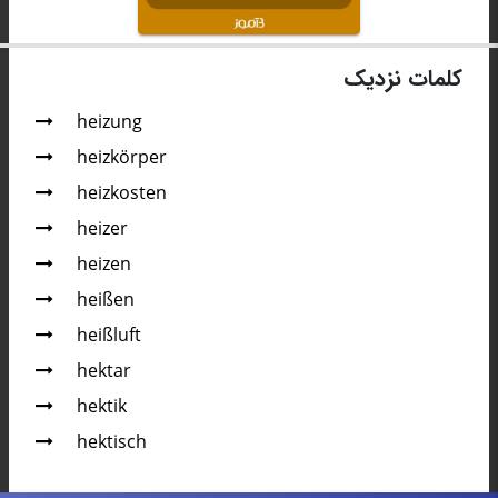
کلمات نزدیک
heizung
heizkörper
heizkosten
heizer
heizen
heißen
heißluft
hektar
hektik
hektisch