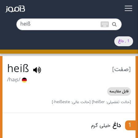
keyboard
1 . داغ
heiß
[صفت]
/haɪ̯s/
قابل مقایسه
[حالت تفضیلی: heißer]
[حالت عالی: heißeste-]
1
داغ
خیلی گرم