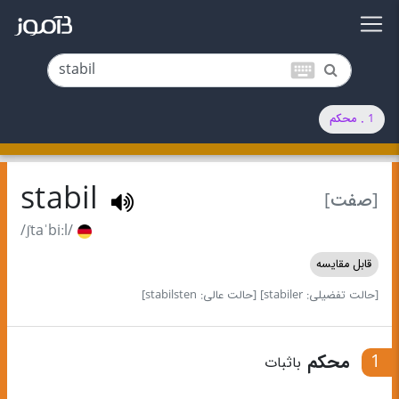
keyboard
1 . محکم
stabil
[صفت]
/ʃtaˈbiːl/
قابل مقایسه
[حالت تفضیلی: stabiler]
[حالت عالی: stabilsten]
1
محکم
باثبات