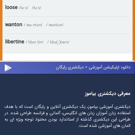
loose
/luːs/
/luːs/
wanton
/ˈwɑːntən/
/ˈwɒntən/
libertine
/ˈlɪbərˌtin/
/ˈlɪbə(ː)taɪn/
دانلود اپلیکیشن آموزشی + دیکشنری رایگان
معرفی دیکشنری بیاموز
دیکشنری آموزشی بیاموز، یک دیکشنری آنلاین و رایگان است که با هدف
استفاده زبان آموزان زبان های انگلیسی، آلمانی و فرانسه طراحی شده. در
طراحی این دیکشنری گذشته از استاندارد بودن محتوا، توجه ویژه ای به
المان های آموزشی شده است.