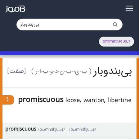
1.promiscuous
بی‌بندوبار
[صفت]
( ب-ی-‌-ب-ن-د-و-ب-ا-ر )
1
promiscuous
,
,
loose
wanton
libertine
promiscuous
/pɹəmˈɪskjuːəs/
/pɹəmˈɪskjuːəs/