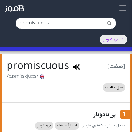
1 . بی‌بندوبار
promiscuous
[صفت]
/pɹəmˈɪskjuːəs/
قابل مقایسه
1
بی‌بندوبار
معادل ها در دیکشنری فارسی:
افسارگسیخته
بی‌بندوبار