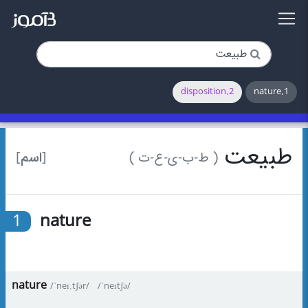
2.disposition
1.nature
طبیعت
[اسم]
( ط-ب-ی-ع-ت )
1
nature
nature
/ˈneɪ.tʃər/
/ˈneɪtʃə/