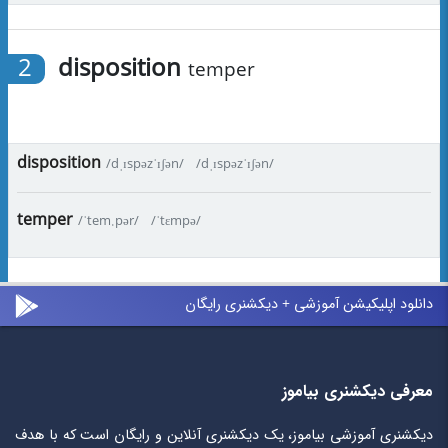
2
disposition
temper
disposition
/dˌɪspəzˈɪʃən/
/dˌɪspəzˈɪʃən/
temper
/ˈtem.pər/
/ˈtɛmpə/
دانلود اپلیکیشن آموزشی + دیکشنری رایگان
معرفی دیکشنری بیاموز
دیکشنری آموزشی بیاموز، یک دیکشنری آنلاین و رایگان است که با هدف