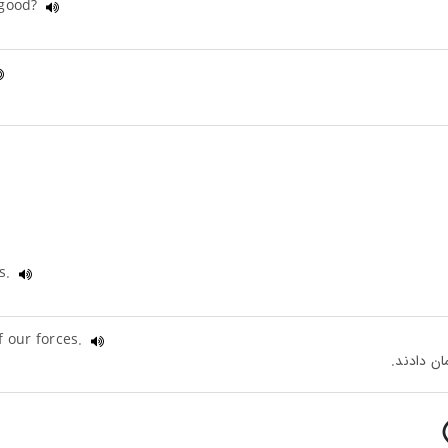
 good?
ms.
f our forces.