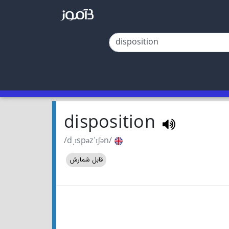
disposition
/dˌɪspəzˈɪʃən/
قابل شمارش