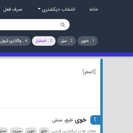
خانه
انتخاب دیکشنری
صرف فعل
1 . خوی
2 . میل
3 . استقرار
4 . واگذاری (پول یا ملک در وصیت‌نامه)
[اسم]
1
خوی
طبع، منش
معادل ها در دیکشنری فارسی:
خلق
خوی
سیرت
منش