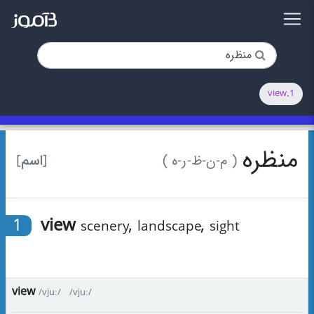
1.view
منظره
[اسم]
( م-ن-ظ-ر-ه )
1
view
,
,
scenery
landscape
sight
view
/vjuː/
/vjuː/