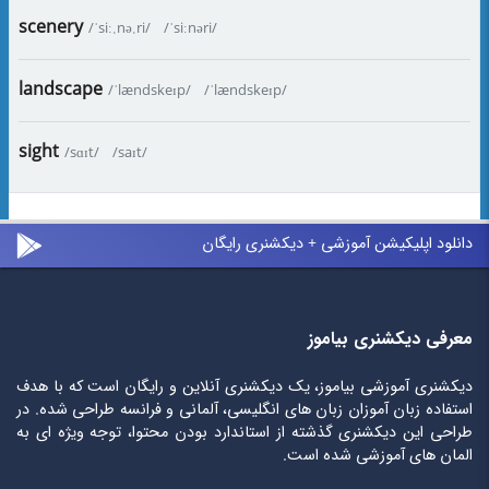
scenery
/ˈsiː.nə.ri/
/ˈsiːnəri/
landscape
/ˈlændskeɪp/
/ˈlændskeɪp/
sight
/sɑɪt/
/saɪt/
دانلود اپلیکیشن آموزشی + دیکشنری رایگان
معرفی دیکشنری بیاموز
دیکشنری آموزشی بیاموز، یک دیکشنری آنلاین و رایگان است که با هدف
استفاده زبان آموزان زبان های انگلیسی، آلمانی و فرانسه طراحی شده. در
طراحی این دیکشنری گذشته از استاندارد بودن محتوا، توجه ویژه ای به
المان های آموزشی شده است.