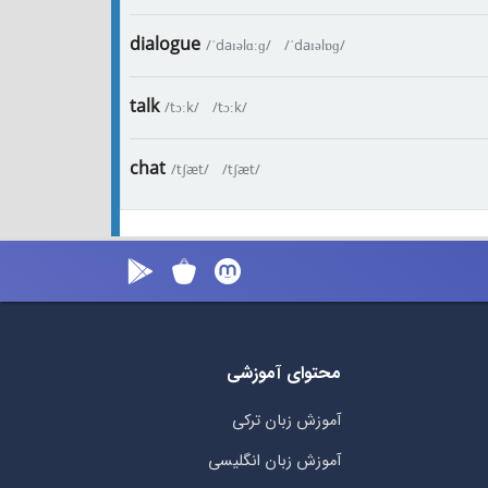
dialogue
/ˈdaɪəlɑːɡ/
/ˈdaɪəlɒɡ/
talk
/tɔːk/
/tɔːk/
chat
/tʃæt/
/tʃæt/
محتوای آموزشی
آموزش زبان ترکی
آموزش زبان انگلیسی