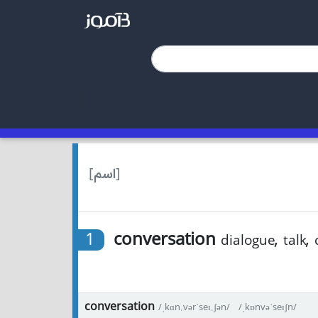
[اسم]
1
conversation
,
,
dialogue
talk
conversation
/ˌkɑn.vərˈseɪ.ʃən/
/ˌkɒnvəˈseɪʃn/