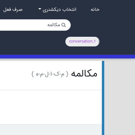
خانه
انتخاب دیکشنری
صرف فعل
1.conversation
مکالمه
( م-ک-ا-ل-م-ه )