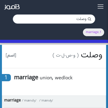
1.marriage
وصلت
[اسم]
( و-ص-ل-ت )
1
marriage
,
union
wedlock
marriage
/ˈmærɪdʒ/
/ˈmærɪʤ/