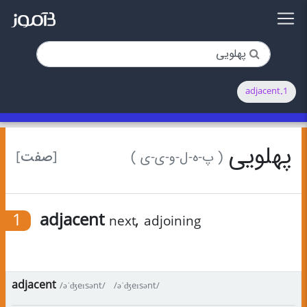
1.adjacent
پهلویی
[صفت]
( پ-ه-ل-و-ی-ی )
1
adjacent
,
next
adjoining
adjacent
/əˈʤeɪsənt/
/əˈʤeɪsənt/