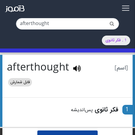
1 . فکر ثانوی
afterthought
[اسم]
قابل شمارش
1
فکر ثانوی
پس‌اندیشه