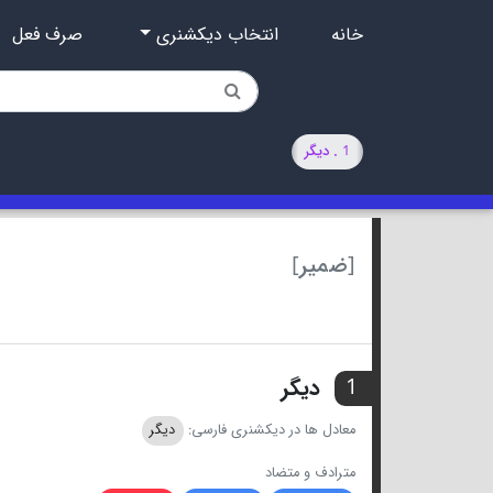
خانه
انتخاب دیکشنری
صرف فعل
1 . دیگر
[ضمیر]
1
دیگر
معادل ها در دیکشنری فارسی:
دیگر
مترادف و متضاد