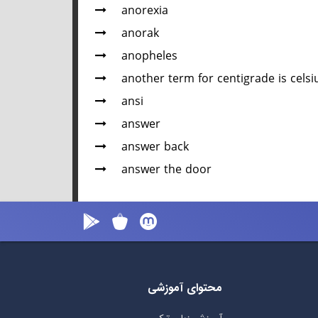
anorexia
anorak
anopheles
another term for centigrade is celsi
ansi
answer
answer back
answer the door
محتوای آموزشی