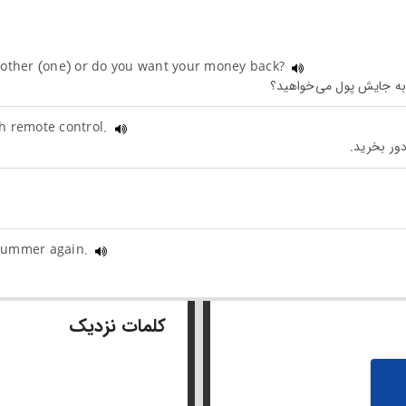
another (one) or do you want your money back?
th remote control.
e summer again.
کلمات نزدیک