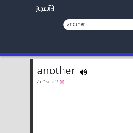
another
/əˈnʌð.ər/