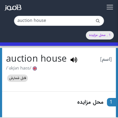
1 . محل مزایده
auction house
[اسم]
/ˈɑkʃən haʊs/
قابل شمارش
1
محل مزایده