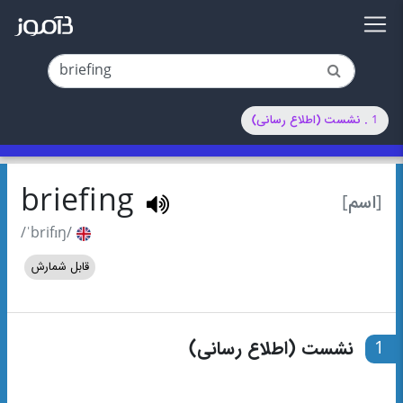
1 . نشست (اطلاع رسانی)
briefing
[اسم]
/ˈbrifɪŋ/
قابل شمارش
1
نشست (اطلاع رسانی)